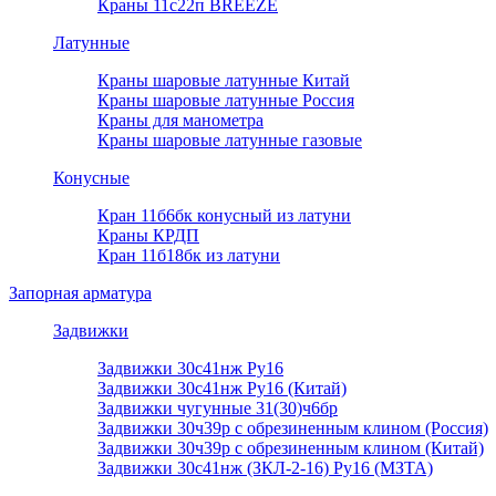
Краны 11с22п BREEZE
Латунные
Краны шаровые латунные Китай
Краны шаровые латунные Россия
Краны для манометра
Краны шаровые латунные газовые
Конусные
Кран 11б6бк конусный из латуни
Краны КРДП
Кран 11б18бк из латуни
Запорная арматура
Задвижки
Задвижки 30с41нж Ру16
Задвижки 30с41нж Ру16 (Китай)
Задвижки чугунные 31(30)ч6бр
Задвижки 30ч39р с обрезиненным клином (Россия)
Задвижки 30ч39р с обрезиненным клином (Китай)
Задвижки 30с41нж (ЗКЛ-2-16) Ру16 (МЗТА)