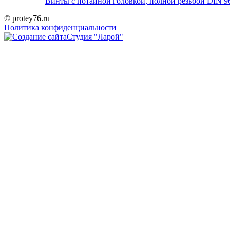
Винты с потайной головкой, полной резьбой DIN 9
© protey76.ru
Политика конфиденциальности
Студия "Ларой"