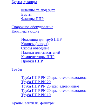
Бурты, фланцы
Фланцы ст. под бурт
Бурты
Фланцы ППР
Сварочное оборудование
Комплектующие
Ножницы для труб ППР
Клипсы (опоры)
Скобы обводные
Планки для смесителей
Компенсаторы ППР
Пробки ППР
Трубы
Труба ППР PN 25 арм. стекловолокном
Труба ППР PN 20
Труба ППР PN 25 арм. алюминием
Труба ППР PN 20 арм. стекловолокном
Труба ППР PN 10
Краны, вентили, фильтры