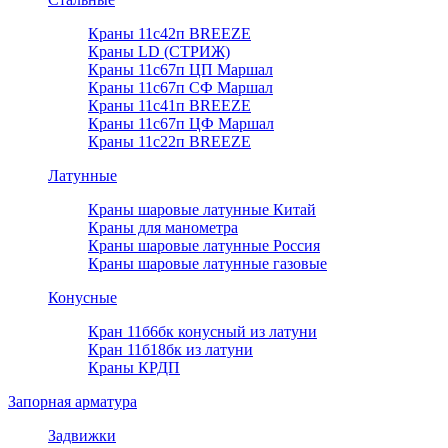
Краны 11с42п BREEZE
Краны LD (СТРИЖ)
Краны 11с67п ЦП Маршал
Краны 11с67п СФ Маршал
Краны 11с41п BREEZE
Краны 11с67п ЦФ Маршал
Краны 11с22п BREEZE
Латунные
Краны шаровые латунные Китай
Краны для манометра
Краны шаровые латунные Россия
Краны шаровые латунные газовые
Конусные
Кран 11б6бк конусный из латуни
Кран 11б18бк из латуни
Краны КРДП
Запорная арматура
Задвижки