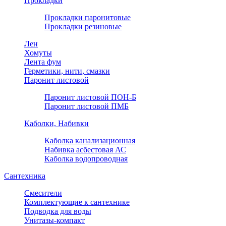
Прокладки
Прокладки паронитовые
Прокладки резиновые
Лен
Хомуты
Лента фум
Герметики, нити, смазки
Паронит листовой
Паронит листовой ПОН-Б
Паронит листовой ПМБ
Каболки, Набивки
Каболка канализационная
Набивка асбестовая АС
Каболка водопроводная
Сантехника
Смесители
Комплектующие к сантехнике
Подводка для воды
Унитазы-компакт