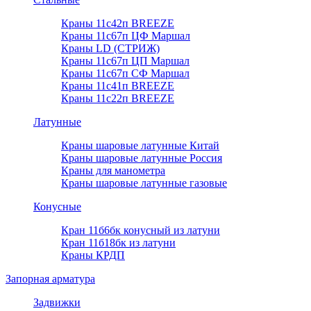
Краны 11с42п BREEZE
Краны 11с67п ЦФ Маршал
Краны LD (СТРИЖ)
Краны 11с67п ЦП Маршал
Краны 11с67п СФ Маршал
Краны 11с41п BREEZE
Краны 11с22п BREEZE
Латунные
Краны шаровые латунные Китай
Краны шаровые латунные Россия
Краны для манометра
Краны шаровые латунные газовые
Конусные
Кран 11б6бк конусный из латуни
Кран 11б18бк из латуни
Краны КРДП
Запорная арматура
Задвижки