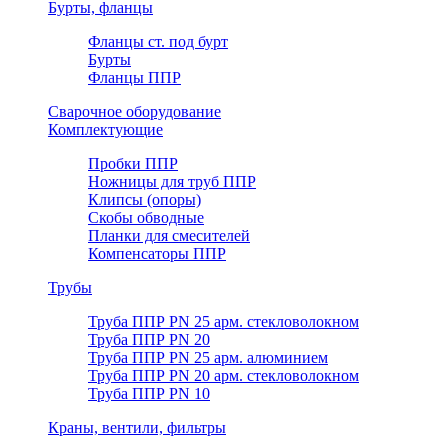
Бурты, фланцы
Фланцы ст. под бурт
Бурты
Фланцы ППР
Сварочное оборудование
Комплектующие
Пробки ППР
Ножницы для труб ППР
Клипсы (опоры)
Скобы обводные
Планки для смесителей
Компенсаторы ППР
Трубы
Труба ППР PN 25 арм. стекловолокном
Труба ППР PN 20
Труба ППР PN 25 арм. алюминием
Труба ППР PN 20 арм. стекловолокном
Труба ППР PN 10
Краны, вентили, фильтры