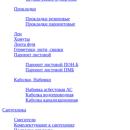
Прокладки
Прокладки резиновые
Прокладки паронитовые
Лен
Хомуты
Лента фум
Герметики, нити, смазки
Паронит листовой
Паронит листовой ПОН-Б
Паронит листовой ПМБ
Каболки, Набивки
Набивка асбестовая АС
Каболка водопроводная
Каболка канализационная
Сантехника
Смесители
Комплектующие к сантехнике