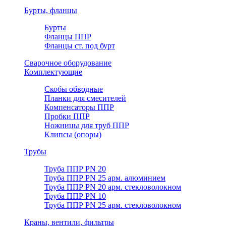
Бурты, фланцы
Бурты
Фланцы ППР
Фланцы ст. под бурт
Сварочное оборудование
Комплектующие
Скобы обводные
Планки для смесителей
Компенсаторы ППР
Пробки ППР
Ножницы для труб ППР
Клипсы (опоры)
Трубы
Труба ППР PN 20
Труба ППР PN 25 арм. алюминием
Труба ППР PN 20 арм. стекловолокном
Труба ППР PN 10
Труба ППР PN 25 арм. стекловолокном
Краны, вентили, фильтры