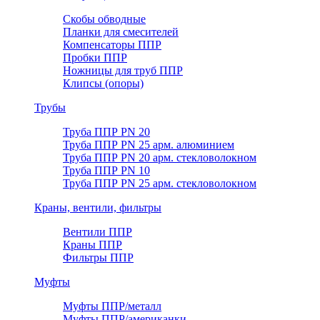
Скобы обводные
Планки для смесителей
Компенсаторы ППР
Пробки ППР
Ножницы для труб ППР
Клипсы (опоры)
Трубы
Труба ППР PN 20
Труба ППР PN 25 арм. алюминием
Труба ППР PN 20 арм. стекловолокном
Труба ППР PN 10
Труба ППР PN 25 арм. стекловолокном
Краны, вентили, фильтры
Вентили ППР
Краны ППР
Фильтры ППР
Муфты
Муфты ППР/металл
Муфты ППР/американки