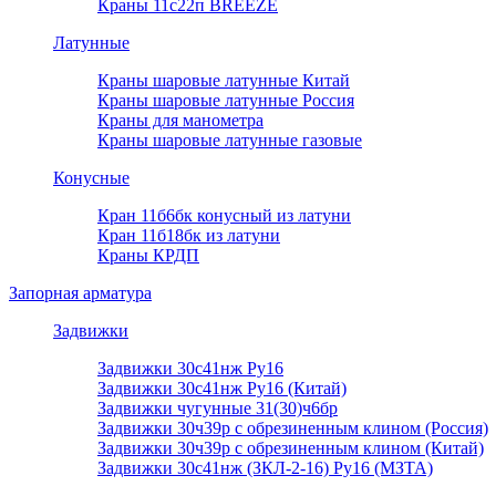
Краны 11с22п BREEZE
Латунные
Краны шаровые латунные Китай
Краны шаровые латунные Россия
Краны для манометра
Краны шаровые латунные газовые
Конусные
Кран 11б6бк конусный из латуни
Кран 11б18бк из латуни
Краны КРДП
Запорная арматура
Задвижки
Задвижки 30с41нж Ру16
Задвижки 30с41нж Ру16 (Китай)
Задвижки чугунные 31(30)ч6бр
Задвижки 30ч39р с обрезиненным клином (Россия)
Задвижки 30ч39р с обрезиненным клином (Китай)
Задвижки 30с41нж (ЗКЛ-2-16) Ру16 (МЗТА)