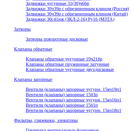
Задвижки чугунные 31(30)ч6бр
Задвижки 30ч39р с обрезиненным клином (Россия)
Задвижки 30ч39р с обрезиненным клином (Китай)
Задвижки 30с41нж (ЗКЛ-2-16) Ру16 (МЗТА)
Затворы
Затворы поворотные дисковые
Клапаны обратные
Клапаны обратные чугунные 19ч21бр
Клапаны обратные пружинные латунные
Клапаны обратные чугунные двухдисковые
Клапаны запорные
Вентили (клапаны) запорные чугунн. 15кч19п1
Вентили (клапаны) запорные 15б3р
Вентили (клапаны) запорные чугунн. 15кч16п1
Вентили (клапаны) запорные 15б1п
Вентили (клапаны) запорные чугунн. 15кч18п1
Фильтры, грязевики, элеваторы
Грязевики вертикальные фланцевые