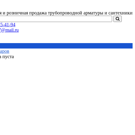
я и розничная продажа
трубопроводной арматуры и сантехники
5-41-94
варов
а пуста