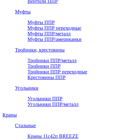
Вентили ППР
Муфты
Муфты ППР
Муфты ППР переходные
Муфты ППР/металл
Муфты ППР/американки
Тройники, крестовины
Тройники ППР/металл
Тройники ППР
Тройники ППР переходные
Крестовины ППР
Угольники
Угольники ППР
Угольники ППР/металл
Краны
Стальные
Краны 11с42п BREEZE