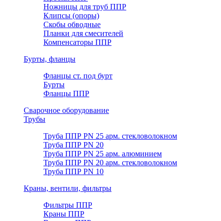
Ножницы для труб ППР
Клипсы (опоры)
Скобы обводные
Планки для смесителей
Компенсаторы ППР
Бурты, фланцы
Фланцы ст. под бурт
Бурты
Фланцы ППР
Сварочное оборудование
Трубы
Труба ППР PN 25 арм. стекловолокном
Труба ППР PN 20
Труба ППР PN 25 арм. алюминием
Труба ППР PN 20 арм. стекловолокном
Труба ППР PN 10
Краны, вентили, фильтры
Фильтры ППР
Краны ППР