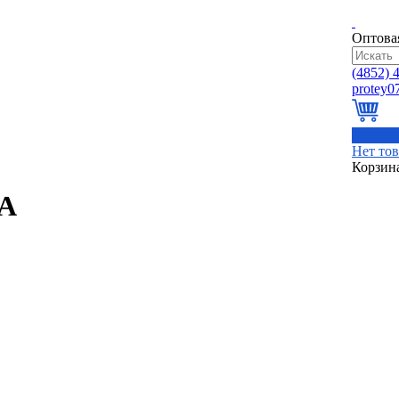
Оптова
(4852)
4
0
Нет то
Корзин
ТА