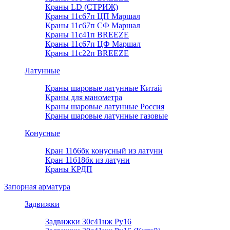
Краны LD (СТРИЖ)
Краны 11с67п ЦП Маршал
Краны 11с67п СФ Маршал
Краны 11с41п BREEZE
Краны 11с67п ЦФ Маршал
Краны 11с22п BREEZE
Латунные
Краны шаровые латунные Китай
Краны для манометра
Краны шаровые латунные Россия
Краны шаровые латунные газовые
Конусные
Кран 11б6бк конусный из латуни
Кран 11б18бк из латуни
Краны КРДП
Запорная арматура
Задвижки
Задвижки 30с41нж Ру16