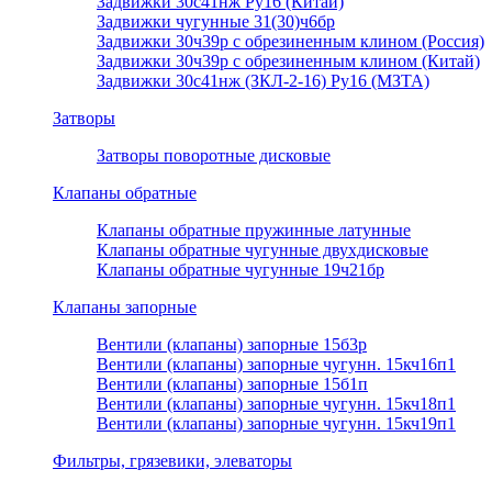
Задвижки 30с41нж Ру16 (Китай)
Задвижки чугунные 31(30)ч6бр
Задвижки 30ч39р с обрезиненным клином (Россия)
Задвижки 30ч39р с обрезиненным клином (Китай)
Задвижки 30с41нж (ЗКЛ-2-16) Ру16 (МЗТА)
Затворы
Затворы поворотные дисковые
Клапаны обратные
Клапаны обратные пружинные латунные
Клапаны обратные чугунные двухдисковые
Клапаны обратные чугунные 19ч21бр
Клапаны запорные
Вентили (клапаны) запорные 15б3р
Вентили (клапаны) запорные чугунн. 15кч16п1
Вентили (клапаны) запорные 15б1п
Вентили (клапаны) запорные чугунн. 15кч18п1
Вентили (клапаны) запорные чугунн. 15кч19п1
Фильтры, грязевики, элеваторы