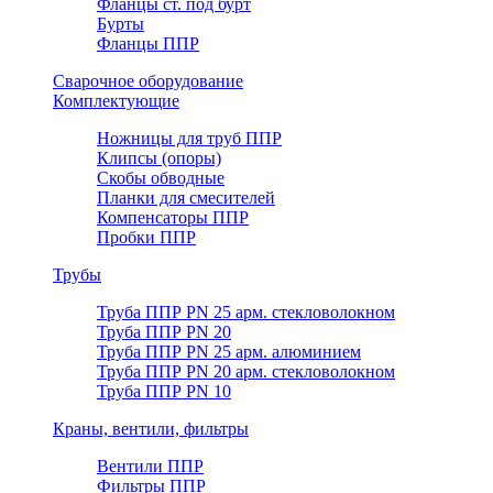
Фланцы ст. под бурт
Бурты
Фланцы ППР
Сварочное оборудование
Комплектующие
Ножницы для труб ППР
Клипсы (опоры)
Скобы обводные
Планки для смесителей
Компенсаторы ППР
Пробки ППР
Трубы
Труба ППР PN 25 арм. стекловолокном
Труба ППР PN 20
Труба ППР PN 25 арм. алюминием
Труба ППР PN 20 арм. стекловолокном
Труба ППР PN 10
Краны, вентили, фильтры
Вентили ППР
Фильтры ППР