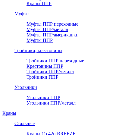
Краны ППР
Муфты
Муфты ППР переходные
Муфты ППР/металл
Муфты ППР/американки
Муфты ППР
Тройники, крестовины
Тройники ППР переходные
Крестовины ППР
Тройники ППР/металл
Тройники ППР
Угольники
Угольники ППР
Угольники ППР/металл
Краны
Стальные
Краны 11с42п BREEZE