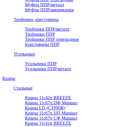
Муфты ППР/металл
Муфты ППР/американки
Тройники, крестовины
Тройники ППР/металл
Тройники ППР
Тройники ППР переходные
Крестовины ППР
Угольники
Угольники ППР
Угольники ППР/металл
Краны
Стальные
Краны 11с42п BREEZE
Краны 11с67п ЦФ Маршал
Краны LD (СТРИЖ)
Краны 11с67п ЦП Маршал
Краны 11с67п СФ Маршал
Краны 11с41п BREEZE