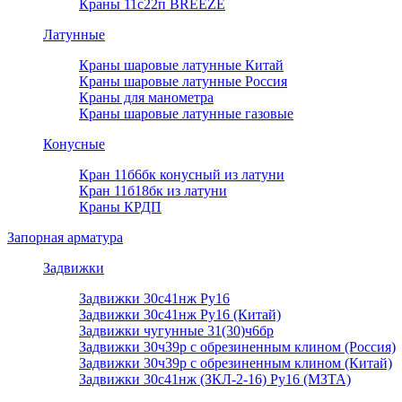
Краны 11с22п BREEZE
Латунные
Краны шаровые латунные Китай
Краны шаровые латунные Россия
Краны для манометра
Краны шаровые латунные газовые
Конусные
Кран 11б6бк конусный из латуни
Кран 11б18бк из латуни
Краны КРДП
Запорная арматура
Задвижки
Задвижки 30с41нж Ру16
Задвижки 30с41нж Ру16 (Китай)
Задвижки чугунные 31(30)ч6бр
Задвижки 30ч39р с обрезиненным клином (Россия)
Задвижки 30ч39р с обрезиненным клином (Китай)
Задвижки 30с41нж (ЗКЛ-2-16) Ру16 (МЗТА)