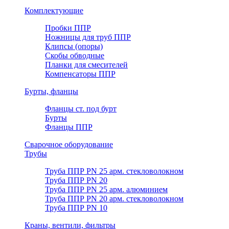
Комплектующие
Пробки ППР
Ножницы для труб ППР
Клипсы (опоры)
Скобы обводные
Планки для смесителей
Компенсаторы ППР
Бурты, фланцы
Фланцы ст. под бурт
Бурты
Фланцы ППР
Сварочное оборудование
Трубы
Труба ППР PN 25 арм. стекловолокном
Труба ППР PN 20
Труба ППР PN 25 арм. алюминием
Труба ППР PN 20 арм. стекловолокном
Труба ППР PN 10
Краны, вентили, фильтры