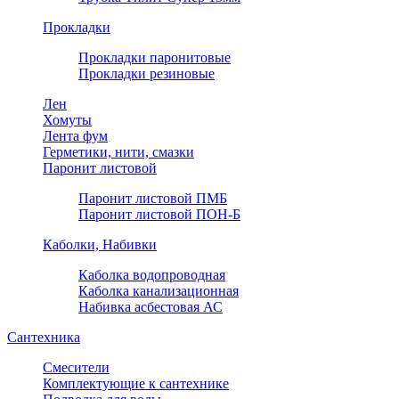
Прокладки
Прокладки паронитовые
Прокладки резиновые
Лен
Хомуты
Лента фум
Герметики, нити, смазки
Паронит листовой
Паронит листовой ПМБ
Паронит листовой ПОН-Б
Каболки, Набивки
Каболка водопроводная
Каболка канализационная
Набивка асбестовая АС
Сантехника
Смесители
Комплектующие к сантехнике