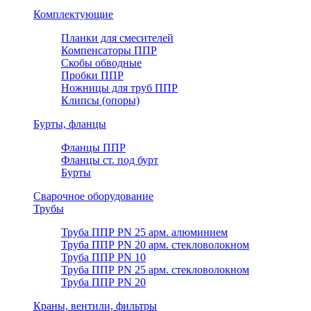
Комплектующие
Планки для смесителей
Компенсаторы ППР
Скобы обводные
Пробки ППР
Ножницы для труб ППР
Клипсы (опоры)
Бурты, фланцы
Фланцы ППР
Фланцы ст. под бурт
Бурты
Сварочное оборудование
Трубы
Труба ППР PN 25 арм. алюминием
Труба ППР PN 20 арм. стекловолокном
Труба ППР PN 10
Труба ППР PN 25 арм. стекловолокном
Труба ППР PN 20
Краны, вентили, фильтры