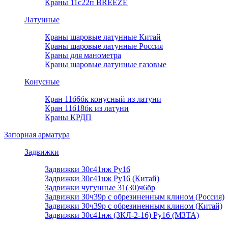
Краны 11с22п BREEZE
Латунные
Краны шаровые латунные Китай
Краны шаровые латунные Россия
Краны для манометра
Краны шаровые латунные газовые
Конусные
Кран 11б6бк конусный из латуни
Кран 11б18бк из латуни
Краны КРДП
Запорная арматура
Задвижки
Задвижки 30с41нж Ру16
Задвижки 30с41нж Ру16 (Китай)
Задвижки чугунные 31(30)ч6бр
Задвижки 30ч39р с обрезиненным клином (Россия)
Задвижки 30ч39р с обрезиненным клином (Китай)
Задвижки 30с41нж (ЗКЛ-2-16) Ру16 (МЗТА)