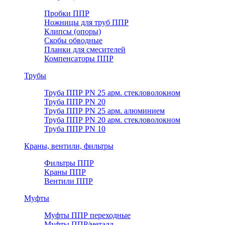
Пробки ППР
Ножницы для труб ППР
Клипсы (опоры)
Скобы обводные
Планки для смесителей
Компенсаторы ППР
Трубы
Труба ППР PN 25 арм. стекловолокном
Труба ППР PN 20
Труба ППР PN 25 арм. алюминием
Труба ППР PN 20 арм. стекловолокном
Труба ППР PN 10
Краны, вентили, фильтры
Фильтры ППР
Краны ППР
Вентили ППР
Муфты
Муфты ППР переходные
Муфты ППР/металл