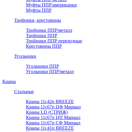
Муфты ППР/американки
Муфты ППР
Тройники, крестовины
Тройники ППР/металл
Тройники ППР
Тройники ППР переходные
Крестовины ППР
Угольники
Угольники ППР
Угольники ППР/металл
Краны
Стальные
Краны 11с42п BREEZE
Краны 11с67п ЦФ Маршал
Краны LD (СТРИЖ)
Краны 11с67п ЦП Маршал
Краны 11с67п СФ Маршал
Краны 11с41п BREEZE