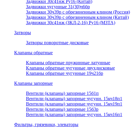
Задвижки 30с41нж Ру16 (Китай)
Задвижки чугунные 31(30)ч6бр
Задвижки 30ч39р с обрезиненным клином (Россия)
Задвижки 30ч39р с обрезиненным клином (Китай)
Задвижки 30с41нж (ЗКЛ-2-16) Ру16 (МЗТА)
Затворы
Затворы поворотные дисковые
Клапаны обратные
Клапаны обратные пружинные латунные
Клапаны обратные чугунные двухдисковые
Клапаны обратные чугунные 19ч21бр
Клапаны запорные
Вентили (клапаны) запорные 15б1п
Вентили (клапаны) запорные чугунн. 15кч18п1
Вентили (клапаны) запорные чугунн. 15кч19п1
Вентили (клапаны) запорные 15б3р
Вентили (клапаны) запорные чугунн. 15кч16п1
Фильтры, грязевики, элеваторы