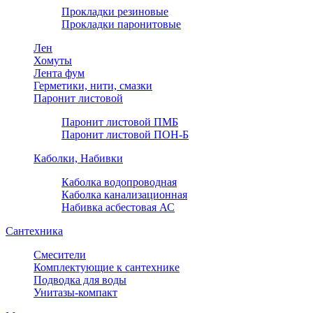
Прокладки резиновые
Прокладки паронитовые
Лен
Хомуты
Лента фум
Герметики, нити, смазки
Паронит листовой
Паронит листовой ПМБ
Паронит листовой ПОН-Б
Каболки, Набивки
Каболка водопроводная
Каболка канализационная
Набивка асбестовая АС
Сантехника
Смесители
Комплектующие к сантехнике
Подводка для воды
Унитазы-компакт