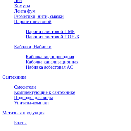
Лен
Хомуты
Лента фум
Герметики, нити, смазки
Паронит листовой
Паронит листовой ПМБ
Паронит листовой ПОН-Б
Каболки, Набивки
Каболка водопроводная
Каболка канализационная
Набивка асбестовая АС
Сантехника
Смесители
Комплектующие к сантехнике
Подводка для воды
Унитазы-компакт
Метизная продукция
Болты