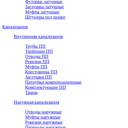
Футорки латунные
Заглушки латунные
Муфты латунные
Штуцеры под шланг
Канализация
Внутренняя канализация
Трубы ПП
Тройники ПП
Отводы ПП
Ревизии ПП
Муфты ПП
Крестовины ПП
Заглушки ПП
Патрубки компенсационные
Комплектующие ПП
Трапы
Наружная канализация
Отводы наружные
Муфты наружные
Ревизии наружные
Переходы наружные