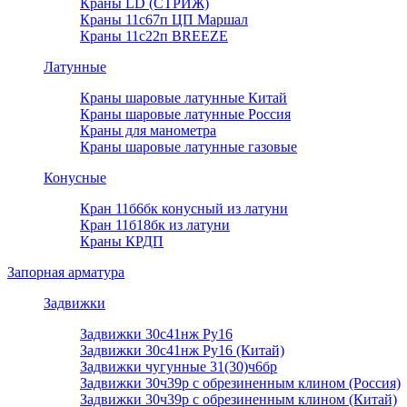
Краны LD (СТРИЖ)
Краны 11с67п ЦП Маршал
Краны 11с22п BREEZE
Латунные
Краны шаровые латунные Китай
Краны шаровые латунные Россия
Краны для манометра
Краны шаровые латунные газовые
Конусные
Кран 11б6бк конусный из латуни
Кран 11б18бк из латуни
Краны КРДП
Запорная арматура
Задвижки
Задвижки 30с41нж Ру16
Задвижки 30с41нж Ру16 (Китай)
Задвижки чугунные 31(30)ч6бр
Задвижки 30ч39р с обрезиненным клином (Россия)
Задвижки 30ч39р с обрезиненным клином (Китай)