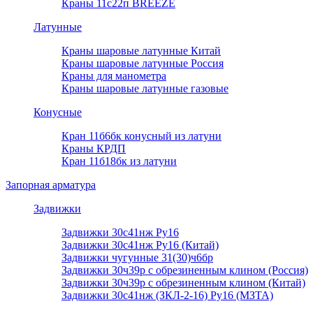
Краны 11с22п BREEZE
Латунные
Краны шаровые латунные Китай
Краны шаровые латунные Россия
Краны для манометра
Краны шаровые латунные газовые
Конусные
Кран 11б6бк конусный из латуни
Краны КРДП
Кран 11б18бк из латуни
Запорная арматура
Задвижки
Задвижки 30с41нж Ру16
Задвижки 30с41нж Ру16 (Китай)
Задвижки чугунные 31(30)ч6бр
Задвижки 30ч39р с обрезиненным клином (Россия)
Задвижки 30ч39р с обрезиненным клином (Китай)
Задвижки 30с41нж (ЗКЛ-2-16) Ру16 (МЗТА)