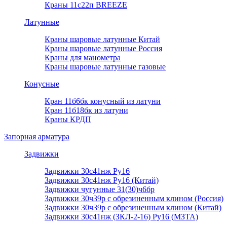
Краны 11с22п BREEZE
Латунные
Краны шаровые латунные Китай
Краны шаровые латунные Россия
Краны для манометра
Краны шаровые латунные газовые
Конусные
Кран 11б6бк конусный из латуни
Кран 11б18бк из латуни
Краны КРДП
Запорная арматура
Задвижки
Задвижки 30с41нж Ру16
Задвижки 30с41нж Ру16 (Китай)
Задвижки чугунные 31(30)ч6бр
Задвижки 30ч39р с обрезиненным клином (Россия)
Задвижки 30ч39р с обрезиненным клином (Китай)
Задвижки 30с41нж (ЗКЛ-2-16) Ру16 (МЗТА)