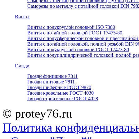
Саморезы с шестигранной головкой (глухари) DIN 
Саморезы по металлу с потайной головкой DIN 798
Винты
Винты с полукруглой головкой ISO 7380
Винты с потайной головкой ГОСТ 17475-80
Винты с полусферической головкой и прессшайбой
Винты с потайной головкой, полной резьбой DIN 9
Винты с полукруглой головкой ГОСТ 17473-80
Винты с полуцилиндрической головкой, полной ре
Гвозди
Гвозди финишные 7811
Гвозди винтовые 7811
Гвозди шиферные ГОСТ 9870
Гвозди кровельные ГОСТ 4030
Гвозди строительные ГОСТ 4028
© protey76.ru
Политика конфиденциаль