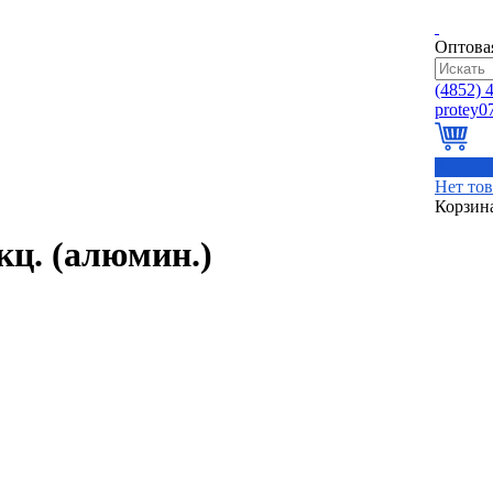
Оптова
(4852)
4
0
Нет то
Корзин
кц. (алюмин.)