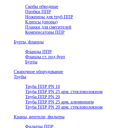
Скобы обводные
Пробки ППР
Ножницы для труб ППР
Клипсы (опоры)
Планки для смесителей
Компенсаторы ППР
Бурты, фланцы
Фланцы ППР
Фланцы ст. под бурт
Бурты
Сварочное оборудование
Трубы
Труба ППР PN 10
Труба ППР PN 25 арм. стекловолокном
Труба ППР PN 20
Труба ППР PN 25 арм. алюминием
Труба ППР PN 20 арм. стекловолокном
Краны, вентили, фильтры
Фильтры ППР