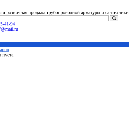
я и розничная продажа
трубопроводной арматуры и сантехники
5-41-94
варов
а пуста