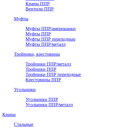
Краны ППР
Вентили ППР
Муфты
Муфты ППР/американки
Муфты ППР
Муфты ППР переходные
Муфты ППР/металл
Тройники, крестовины
Тройники ППР/металл
Тройники ППР
Тройники ППР переходные
Крестовины ППР
Угольники
Угольники ППР
Угольники ППР/металл
Краны
Стальные