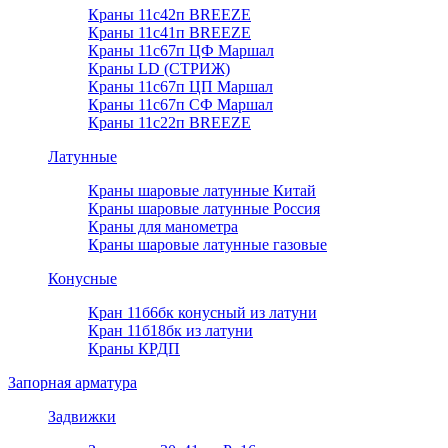
Краны 11с42п BREEZE
Краны 11с41п BREEZE
Краны 11с67п ЦФ Маршал
Краны LD (СТРИЖ)
Краны 11с67п ЦП Маршал
Краны 11с67п СФ Маршал
Краны 11с22п BREEZE
Латунные
Краны шаровые латунные Китай
Краны шаровые латунные Россия
Краны для манометра
Краны шаровые латунные газовые
Конусные
Кран 11б6бк конусный из латуни
Кран 11б18бк из латуни
Краны КРДП
Запорная арматура
Задвижки