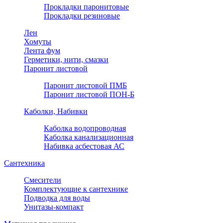
Прокладки паронитовые
Прокладки резиновые
Лен
Хомуты
Лента фум
Герметики, нити, смазки
Паронит листовой
Паронит листовой ПМБ
Паронит листовой ПОН-Б
Каболки, Набивки
Каболка водопроводная
Каболка канализационная
Набивка асбестовая АС
Сантехника
Смесители
Комплектующие к сантехнике
Подводка для воды
Унитазы-компакт