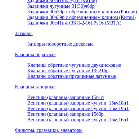
Задвижки 30с41нж Ру16 (Китай)
Задвижки чугунные 31(30)ч6бр
Задвижки 30ч39р с обрезиненным клином (Россия)
Задвижки 30ч39р с обрезиненным клином (Китай)
Задвижки 30с41нж (ЗКЛ-2-16) Ру16 (МЗТА)
Затворы
Затворы поворотные дисковые
Клапаны обратные
Клапаны обратные чугунные двухдисковые
Клапаны обратные чугунные 19ч21бр
Клапаны обратные пружинные латунные
Клапаны запорные
Вентили (клапаны) запорные 15б1п
Вентили (клапаны) запорные чугунн. 15кч18п1
Вентили (клапаны) запорные чугунн. 15кч19п1
Вентили (клапаны) запорные 15б3р
Вентили (клапаны) запорные чугунн. 15кч16п1
Фильтры, грязевики, элеваторы