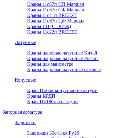
Краны 11с67п ЦП Маршал
Краны 11с67п СФ Маршал
Краны 11с41п BREEZE
Краны 11с67п ЦФ Маршал
Краны LD (СТРИЖ)
Краны 11с22п BREEZE
Латунные
Краны шаровые латунные Китай
Краны шаровые латунные Россия
Краны для манометра
Краны шаровые латунные газовые
Конусные
Кран 11б6бк конусный из латуни
Краны КРДП
Кран 11б18бк из латуни
Запорная арматура
Задвижки
Задвижки 30с41нж Ру16