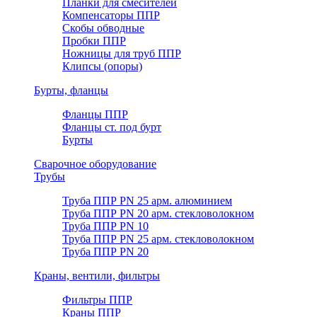
Планки для смесителей
Компенсаторы ППР
Скобы обводные
Пробки ППР
Ножницы для труб ППР
Клипсы (опоры)
Бурты, фланцы
Фланцы ППР
Фланцы ст. под бурт
Бурты
Сварочное оборудование
Трубы
Труба ППР PN 25 арм. алюминием
Труба ППР PN 20 арм. стекловолокном
Труба ППР PN 10
Труба ППР PN 25 арм. стекловолокном
Труба ППР PN 20
Краны, вентили, фильтры
Фильтры ППР
Краны ППР