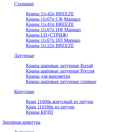
Стальные
Краны 11с42п BREEZE
Краны 11с67п СФ Маршал
Краны 11с41п BREEZE
Краны 11с67п ЦФ Маршал
Краны LD (СТРИЖ)
Краны 11с67п ЦП Маршал
Краны 11с22п BREEZE
Латунные
Краны шаровые латунные Китай
Краны шаровые латунные Россия
Краны для манометра
Краны шаровые латунные газовые
Конусные
Кран 11б6бк конусный из латуни
Кран 11б18бк из латуни
Краны КРДП
Запорная арматура