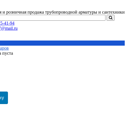
я и розничная продажа
трубопроводной арматуры и сантехники
5-41-94
варов
а пуста