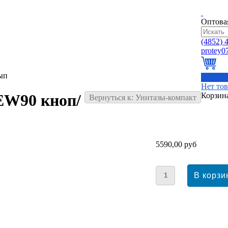
Оптова
(4852)
4
ып
0
Нет то
Корзин
EW90 кноп/
Вернуться к: Унитазы-компакт
5590,00 руб