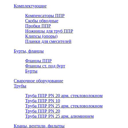
Комплектующие
Компенсаторы ППР
Скобы обводные
Пробки ППР
Ножницы для труб ППР
Клипсы (опоры)
Планки для смесителей
Бурты, фланцы
Фланцы ППР
Фланцы ст. под бурт
Бурты
Сварочное оборудование
Трубы
Труба ППР PN 20 арм. стекловолокном
Труба ППР PN 10
Труба ППР PN 25 арм. стекловолокном
Труба ППР PN 20
Труба ППР PN 25 арм. алюминием
Краны, вентили, фильтры