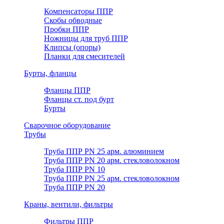
Компенсаторы ППР
Скобы обводные
Пробки ППР
Ножницы для труб ППР
Клипсы (опоры)
Планки для смесителей
Бурты, фланцы
Фланцы ППР
Фланцы ст. под бурт
Бурты
Сварочное оборудование
Трубы
Труба ППР PN 25 арм. алюминием
Труба ППР PN 20 арм. стекловолокном
Труба ППР PN 10
Труба ППР PN 25 арм. стекловолокном
Труба ППР PN 20
Краны, вентили, фильтры
Фильтры ППР