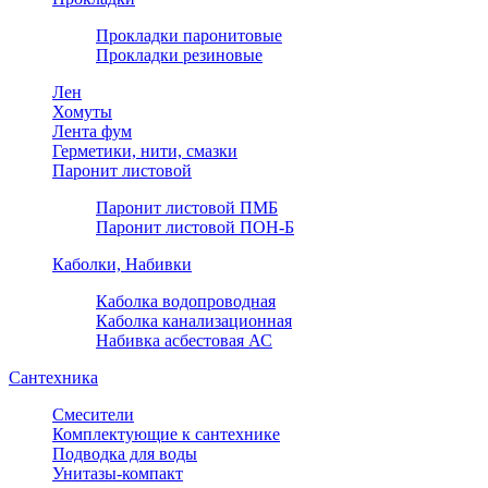
Прокладки паронитовые
Прокладки резиновые
Лен
Хомуты
Лента фум
Герметики, нити, смазки
Паронит листовой
Паронит листовой ПМБ
Паронит листовой ПОН-Б
Каболки, Набивки
Каболка водопроводная
Каболка канализационная
Набивка асбестовая АС
Сантехника
Смесители
Комплектующие к сантехнике
Подводка для воды
Унитазы-компакт