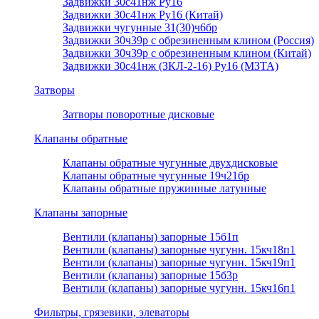
Задвижки 30с41нж Ру16
Задвижки 30с41нж Ру16 (Китай)
Задвижки чугунные 31(30)ч6бр
Задвижки 30ч39р с обрезиненным клином (Россия)
Задвижки 30ч39р с обрезиненным клином (Китай)
Задвижки 30с41нж (ЗКЛ-2-16) Ру16 (МЗТА)
Затворы
Затворы поворотные дисковые
Клапаны обратные
Клапаны обратные чугунные двухдисковые
Клапаны обратные чугунные 19ч21бр
Клапаны обратные пружинные латунные
Клапаны запорные
Вентили (клапаны) запорные 15б1п
Вентили (клапаны) запорные чугунн. 15кч18п1
Вентили (клапаны) запорные чугунн. 15кч19п1
Вентили (клапаны) запорные 15б3р
Вентили (клапаны) запорные чугунн. 15кч16п1
Фильтры, грязевики, элеваторы