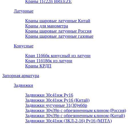
Краны 11с22п BREEZE
Латунные
Краны шаровые латунные Китай
Краны для манометра
Краны шаровые латунные Россия
Краны шаровые латунные газовые
Конусные
Кран 11б6бк конусный из латуни
Кран 11б18бк из латуни
Краны КРДП
Запорная арматура
Задвижки
Задвижки 30с41нж Ру16
Задвижки 30с41нж Ру16 (Китай)
Задвижки чугунные 31(30)ч6бр
Задвижки 30ч39р с обрезиненным клином (Россия)
Задвижки 30ч39р с обрезиненным клином (Китай)
Задвижки 30с41нж (ЗКЛ-2-16) Ру16 (МЗТА)