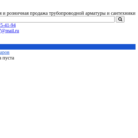
я и розничная продажа
трубопроводной арматуры и сантехники
5-41-94
варов
а пуста