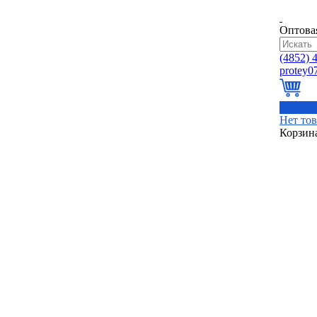
Оптова
(4852)
4
0
Нет то
Корзин