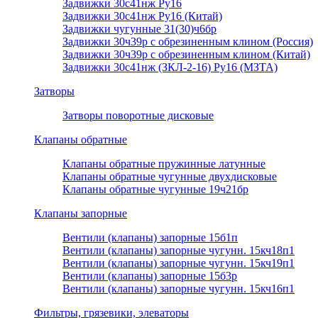
Задвижки 30с41нж Ру16
Задвижки 30с41нж Ру16 (Китай)
Задвижки чугунные 31(30)ч6бр
Задвижки 30ч39р с обрезиненным клином (Россия)
Задвижки 30ч39р с обрезиненным клином (Китай)
Задвижки 30с41нж (ЗКЛ-2-16) Ру16 (МЗТА)
Затворы
Затворы поворотные дисковые
Клапаны обратные
Клапаны обратные пружинные латунные
Клапаны обратные чугунные двухдисковые
Клапаны обратные чугунные 19ч21бр
Клапаны запорные
Вентили (клапаны) запорные 15б1п
Вентили (клапаны) запорные чугунн. 15кч18п1
Вентили (клапаны) запорные чугунн. 15кч19п1
Вентили (клапаны) запорные 15б3р
Вентили (клапаны) запорные чугунн. 15кч16п1
Фильтры, грязевики, элеваторы