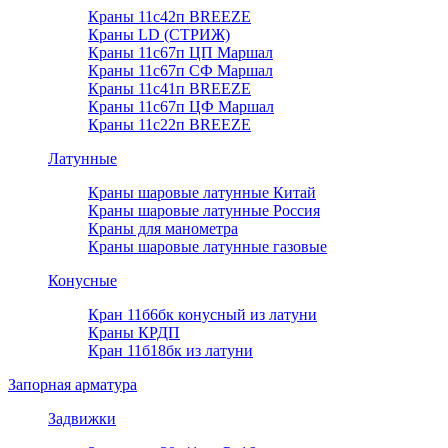
Краны 11с42п BREEZE
Краны LD (СТРИЖ)
Краны 11с67п ЦП Маршал
Краны 11с67п СФ Маршал
Краны 11с41п BREEZE
Краны 11с67п ЦФ Маршал
Краны 11с22п BREEZE
Латунные
Краны шаровые латунные Китай
Краны шаровые латунные Россия
Краны для манометра
Краны шаровые латунные газовые
Конусные
Кран 11б6бк конусный из латуни
Краны КРДП
Кран 11б18бк из латуни
Запорная арматура
Задвижки