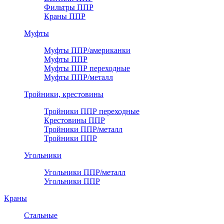
Фильтры ППР
Краны ППР
Муфты
Муфты ППР/американки
Муфты ППР
Муфты ППР переходные
Муфты ППР/металл
Тройники, крестовины
Тройники ППР переходные
Крестовины ППР
Тройники ППР/металл
Тройники ППР
Угольники
Угольники ППР/металл
Угольники ППР
Краны
Стальные