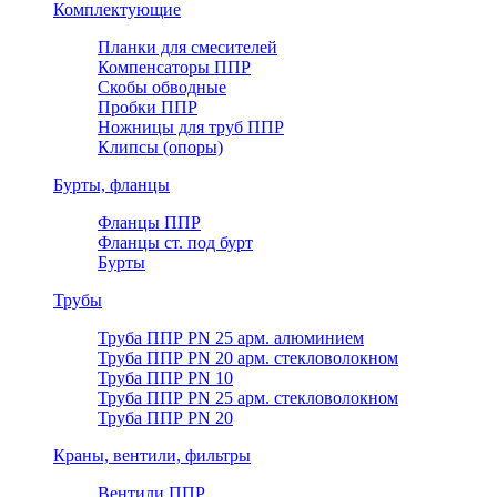
Комплектующие
Планки для смесителей
Компенсаторы ППР
Скобы обводные
Пробки ППР
Ножницы для труб ППР
Клипсы (опоры)
Бурты, фланцы
Фланцы ППР
Фланцы ст. под бурт
Бурты
Трубы
Труба ППР PN 25 арм. алюминием
Труба ППР PN 20 арм. стекловолокном
Труба ППР PN 10
Труба ППР PN 25 арм. стекловолокном
Труба ППР PN 20
Краны, вентили, фильтры
Вентили ППР