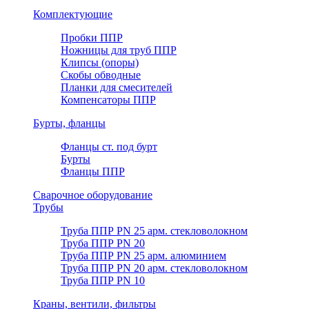
Комплектующие
Пробки ППР
Ножницы для труб ППР
Клипсы (опоры)
Скобы обводные
Планки для смесителей
Компенсаторы ППР
Бурты, фланцы
Фланцы ст. под бурт
Бурты
Фланцы ППР
Сварочное оборудование
Трубы
Труба ППР PN 25 арм. стекловолокном
Труба ППР PN 20
Труба ППР PN 25 арм. алюминием
Труба ППР PN 20 арм. стекловолокном
Труба ППР PN 10
Краны, вентили, фильтры