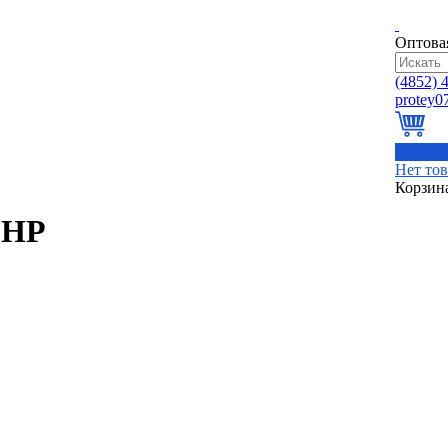
Оптова
(4852)
4
0
Нет то
Корзин
 НР