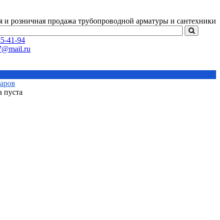
я и розничная продажа
трубопроводной арматуры и сантехники
5-41-94
варов
а пуста