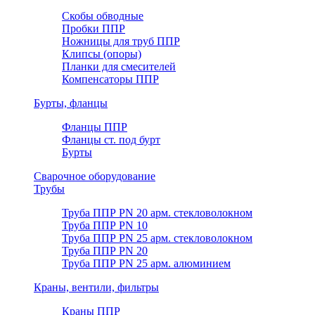
Скобы обводные
Пробки ППР
Ножницы для труб ППР
Клипсы (опоры)
Планки для смесителей
Компенсаторы ППР
Бурты, фланцы
Фланцы ППР
Фланцы ст. под бурт
Бурты
Сварочное оборудование
Трубы
Труба ППР PN 20 арм. стекловолокном
Труба ППР PN 10
Труба ППР PN 25 арм. стекловолокном
Труба ППР PN 20
Труба ППР PN 25 арм. алюминием
Краны, вентили, фильтры
Краны ППР