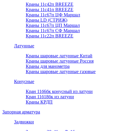
Краны 11с42п BREEZE
Краны 11с41п BREEZE
Краны 11с67п ЦФ Маршал
Краны LD (СТРИЖ)
Краны 11с67п ЦП Маршал
Краны 11с67п СФ Маршал
Краны 11с22п BREEZE
Латунные
Краны шаровые латунные Китай
Краны шаровые латунные Россия
Краны для манометра
Краны шаровые латунные газовые
Конусные
Кран 11б6бк конусный из латуни
Кран 11б18бк из латуни
Краны КРДП
Запорная арматура
Задвижки