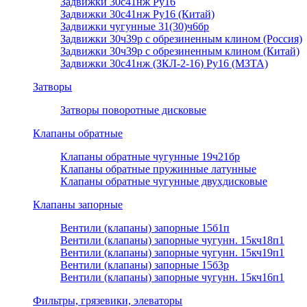
Задвижки 30с41нж Ру16
Задвижки 30с41нж Ру16 (Китай)
Задвижки чугунные 31(30)ч6бр
Задвижки 30ч39р с обрезиненным клином (Россия)
Задвижки 30ч39р с обрезиненным клином (Китай)
Задвижки 30с41нж (ЗКЛ-2-16) Ру16 (МЗТА)
Затворы
Затворы поворотные дисковые
Клапаны обратные
Клапаны обратные чугунные 19ч21бр
Клапаны обратные пружинные латунные
Клапаны обратные чугунные двухдисковые
Клапаны запорные
Вентили (клапаны) запорные 15б1п
Вентили (клапаны) запорные чугунн. 15кч18п1
Вентили (клапаны) запорные чугунн. 15кч19п1
Вентили (клапаны) запорные 15б3р
Вентили (клапаны) запорные чугунн. 15кч16п1
Фильтры, грязевики, элеваторы