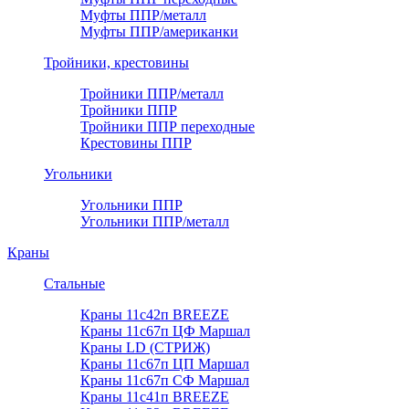
Муфты ППР/металл
Муфты ППР/американки
Тройники, крестовины
Тройники ППР/металл
Тройники ППР
Тройники ППР переходные
Крестовины ППР
Угольники
Угольники ППР
Угольники ППР/металл
Краны
Стальные
Краны 11с42п BREEZE
Краны 11с67п ЦФ Маршал
Краны LD (СТРИЖ)
Краны 11с67п ЦП Маршал
Краны 11с67п СФ Маршал
Краны 11с41п BREEZE