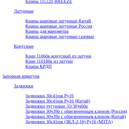
Краны 11с22п BREEZE
Латунные
Краны шаровые латунные Китай
Краны шаровые латунные Россия
Краны для манометра
Краны шаровые латунные газовые
Конусные
Кран 11б6бк конусный из латуни
Кран 11б18бк из латуни
Краны КРДП
Запорная арматура
Задвижки
Задвижки 30с41нж Ру16
Задвижки 30с41нж Ру16 (Китай)
Задвижки чугунные 31(30)ч6бр
Задвижки 30ч39р с обрезиненным клином (Россия)
Задвижки 30ч39р с обрезиненным клином (Китай)
Задвижки 30с41нж (ЗКЛ-2-16) Ру16 (МЗТА)