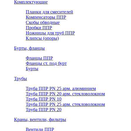
Комплектующие
Планки для смесителей
Компенсаторы ППР
Скобы обводные
Пробки ППР
Ножницы для труб ППР
Клипсы (опоры)
Бурты, фланцы
Фланцы ППР
Фланцы ст. под бурт
Бурты
Трубы
Труба ППР PN 25 арм. алюминием
Труба ППР PN 20 арм. стекловолокном
Труба ППР PN 10
Труба ППР PN 25 арм. стекловолокном
Труба ППР PN 20
Краны, вентили, фильтры
Вентили ППР