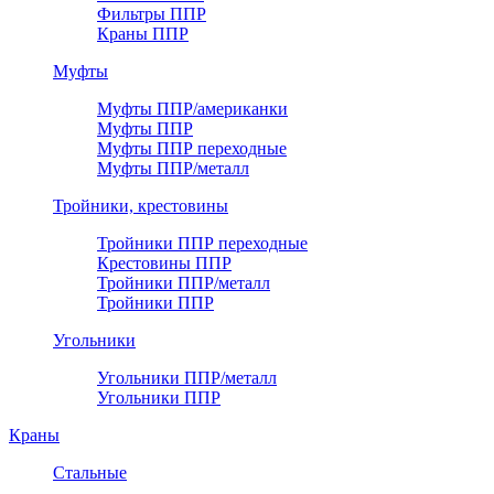
Фильтры ППР
Краны ППР
Муфты
Муфты ППР/американки
Муфты ППР
Муфты ППР переходные
Муфты ППР/металл
Тройники, крестовины
Тройники ППР переходные
Крестовины ППР
Тройники ППР/металл
Тройники ППР
Угольники
Угольники ППР/металл
Угольники ППР
Краны
Стальные