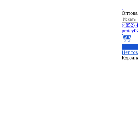
Оптова
(4852)
4
0
Нет то
Корзин