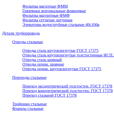
Фильтры магитные ФММ
Грязевики вертикальные фланцевые
Фильтры магнитные ФМФ
Фильтры сетчатые латунные
Элеваторы водоструйные стальные 40с10бк
Детали трубопровода
Отводы стальные
Отводы сталь крутоизогнутые ГОСТ 17375
Отводы сталь крутоизогнутые толстостенные ИСП.
Отводы сталь шовный
Отводы оцинк. шовные
Отводы оцинк. крутоизогнутые ГОСТ 17375
Переходы стальные
Переход эксцентрический толстостен. ГОСТ 17378
Переход концентрический толстостен. ГОСТ 17378
Переход стальной ГОСТ 17378
Тройники стальные
Фланцы стальные