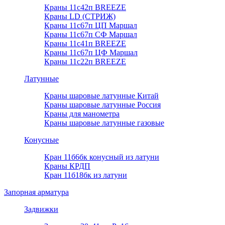
Краны 11с42п BREEZE
Краны LD (СТРИЖ)
Краны 11с67п ЦП Маршал
Краны 11с67п СФ Маршал
Краны 11с41п BREEZE
Краны 11с67п ЦФ Маршал
Краны 11с22п BREEZE
Латунные
Краны шаровые латунные Китай
Краны шаровые латунные Россия
Краны для манометра
Краны шаровые латунные газовые
Конусные
Кран 11б6бк конусный из латуни
Краны КРДП
Кран 11б18бк из латуни
Запорная арматура
Задвижки