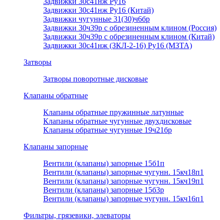
Задвижки 30с41нж Ру16
Задвижки 30с41нж Ру16 (Китай)
Задвижки чугунные 31(30)ч6бр
Задвижки 30ч39р с обрезиненным клином (Россия)
Задвижки 30ч39р с обрезиненным клином (Китай)
Задвижки 30с41нж (ЗКЛ-2-16) Ру16 (МЗТА)
Затворы
Затворы поворотные дисковые
Клапаны обратные
Клапаны обратные пружинные латунные
Клапаны обратные чугунные двухдисковые
Клапаны обратные чугунные 19ч21бр
Клапаны запорные
Вентили (клапаны) запорные 15б1п
Вентили (клапаны) запорные чугунн. 15кч18п1
Вентили (клапаны) запорные чугунн. 15кч19п1
Вентили (клапаны) запорные 15б3р
Вентили (клапаны) запорные чугунн. 15кч16п1
Фильтры, грязевики, элеваторы