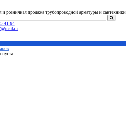
я и розничная продажа
трубопроводной арматуры и сантехники
5-41-94
варов
а пуста