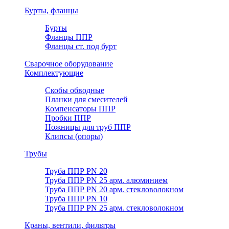
Бурты, фланцы
Бурты
Фланцы ППР
Фланцы ст. под бурт
Сварочное оборудование
Комплектующие
Скобы обводные
Планки для смесителей
Компенсаторы ППР
Пробки ППР
Ножницы для труб ППР
Клипсы (опоры)
Трубы
Труба ППР PN 20
Труба ППР PN 25 арм. алюминием
Труба ППР PN 20 арм. стекловолокном
Труба ППР PN 10
Труба ППР PN 25 арм. стекловолокном
Краны, вентили, фильтры