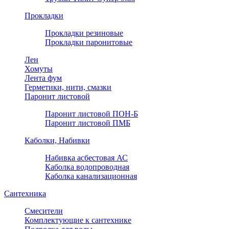
Прокладки
Прокладки резиновые
Прокладки паронитовые
Лен
Хомуты
Лента фум
Герметики, нити, смазки
Паронит листовой
Паронит листовой ПОН-Б
Паронит листовой ПМБ
Каболки, Набивки
Набивка асбестовая АС
Каболка водопроводная
Каболка канализационная
Сантехника
Смесители
Комплектующие к сантехнике