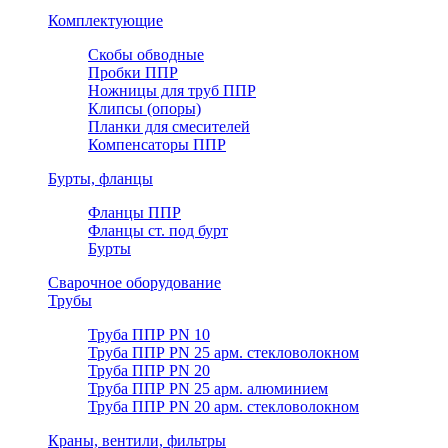
Комплектующие
Скобы обводные
Пробки ППР
Ножницы для труб ППР
Клипсы (опоры)
Планки для смесителей
Компенсаторы ППР
Бурты, фланцы
Фланцы ППР
Фланцы ст. под бурт
Бурты
Сварочное оборудование
Трубы
Труба ППР PN 10
Труба ППР PN 25 арм. стекловолокном
Труба ППР PN 20
Труба ППР PN 25 арм. алюминием
Труба ППР PN 20 арм. стекловолокном
Краны, вентили, фильтры