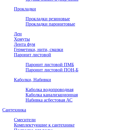
Прокладки
Прокладки резиновые
Прокладки паронитовые
Лен
Хомуты
Лента фум
Герметики, нити, смазки
Паронит листовой
Паронит листовой ПМБ
Паронит листовой ПОН-Б
Каболки, Набивки
Каболка водопроводная
Каболка канализационная
Набивка асбестовая АС
Сантехника
Смесители
Комплектующие к сантехнике