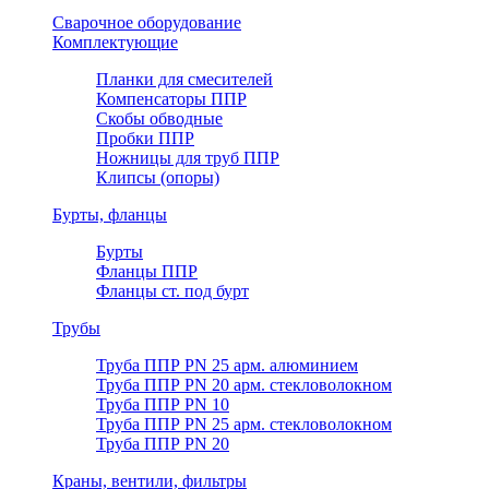
Сварочное оборудование
Комплектующие
Планки для смесителей
Компенсаторы ППР
Скобы обводные
Пробки ППР
Ножницы для труб ППР
Клипсы (опоры)
Бурты, фланцы
Бурты
Фланцы ППР
Фланцы ст. под бурт
Трубы
Труба ППР PN 25 арм. алюминием
Труба ППР PN 20 арм. стекловолокном
Труба ППР PN 10
Труба ППР PN 25 арм. стекловолокном
Труба ППР PN 20
Краны, вентили, фильтры