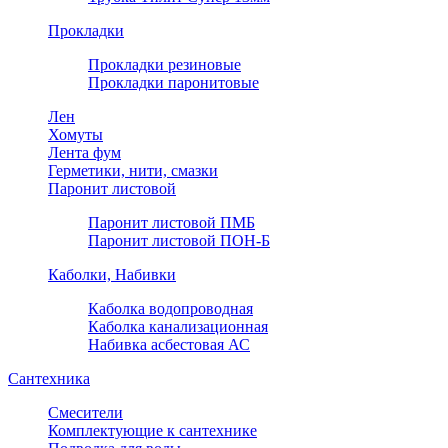
Прокладки
Прокладки резиновые
Прокладки паронитовые
Лен
Хомуты
Лента фум
Герметики, нити, смазки
Паронит листовой
Паронит листовой ПМБ
Паронит листовой ПОН-Б
Каболки, Набивки
Каболка водопроводная
Каболка канализационная
Набивка асбестовая АС
Сантехника
Смесители
Комплектующие к сантехнике