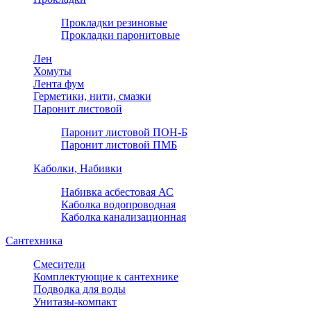
Прокладки резиновые
Прокладки паронитовые
Лен
Хомуты
Лента фум
Герметики, нити, смазки
Паронит листовой
Паронит листовой ПОН-Б
Паронит листовой ПМБ
Каболки, Набивки
Набивка асбестовая АС
Каболка водопроводная
Каболка канализационная
Сантехника
Смесители
Комплектующие к сантехнике
Подводка для воды
Унитазы-компакт