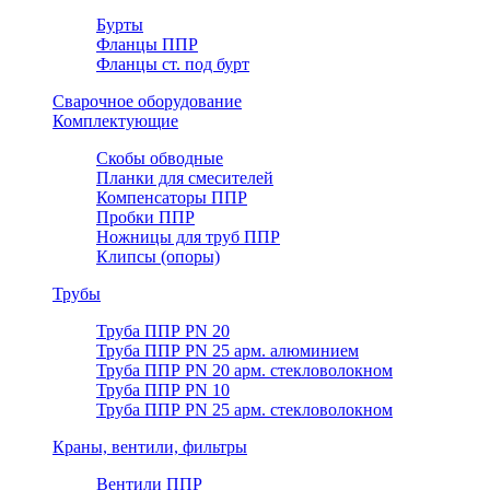
Бурты
Фланцы ППР
Фланцы ст. под бурт
Сварочное оборудование
Комплектующие
Скобы обводные
Планки для смесителей
Компенсаторы ППР
Пробки ППР
Ножницы для труб ППР
Клипсы (опоры)
Трубы
Труба ППР PN 20
Труба ППР PN 25 арм. алюминием
Труба ППР PN 20 арм. стекловолокном
Труба ППР PN 10
Труба ППР PN 25 арм. стекловолокном
Краны, вентили, фильтры
Вентили ППР