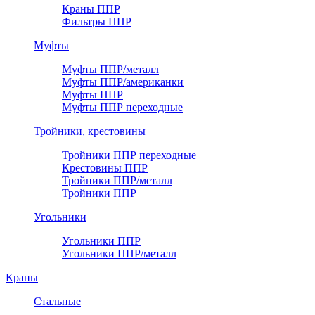
Краны ППР
Фильтры ППР
Муфты
Муфты ППР/металл
Муфты ППР/американки
Муфты ППР
Муфты ППР переходные
Тройники, крестовины
Тройники ППР переходные
Крестовины ППР
Тройники ППР/металл
Тройники ППР
Угольники
Угольники ППР
Угольники ППР/металл
Краны
Стальные