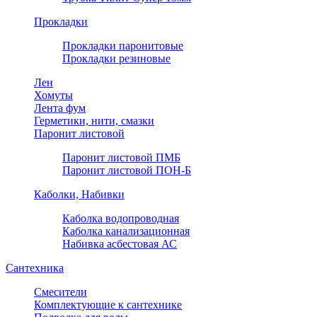
Прокладки
Прокладки паронитовые
Прокладки резиновые
Лен
Хомуты
Лента фум
Герметики, нити, смазки
Паронит листовой
Паронит листовой ПМБ
Паронит листовой ПОН-Б
Каболки, Набивки
Каболка водопроводная
Каболка канализационная
Набивка асбестовая АС
Сантехника
Смесители
Комплектующие к сантехнике