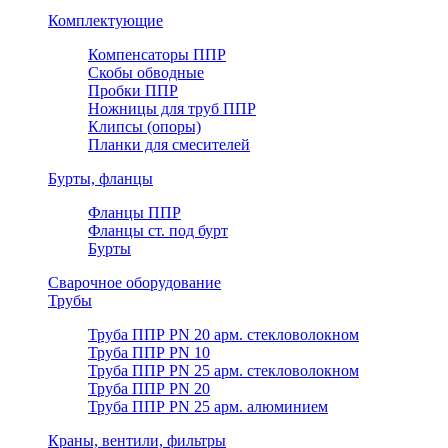
Комплектующие
Компенсаторы ППР
Скобы обводные
Пробки ППР
Ножницы для труб ППР
Клипсы (опоры)
Планки для смесителей
Бурты, фланцы
Фланцы ППР
Фланцы ст. под бурт
Бурты
Сварочное оборудование
Трубы
Труба ППР PN 20 арм. стекловолокном
Труба ППР PN 10
Труба ППР PN 25 арм. стекловолокном
Труба ППР PN 20
Труба ППР PN 25 арм. алюминием
Краны, вентили, фильтры