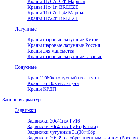
Краны 11с67п СФ Маршал
Краны 11с41п BREEZE
Краны 11с67п ЦФ Маршал
Краны 11с22п BREEZE
Латунные
Краны шаровые латунные Китай
Краны шаровые латунные Россия
Краны для манометра
Краны шаровые латунные газовые
Конусные
Кран 11б6бк конусный из латуни
Кран 11б18бк из латуни
Краны КРДП
Запорная арматура
Задвижки
Задвижки 30с41нж Ру16
Задвижки 30с41нж Ру16 (Китай)
Задвижки чугунные 31(30)ч6бр
Задвижки 30ч39р с обрезиненным клином (Россия)