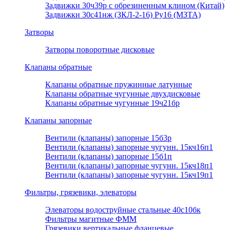
Задвижки 30ч39р с обрезиненным клином (Китай)
Задвижки 30с41нж (ЗКЛ-2-16) Ру16 (МЗТА)
Затворы
Затворы поворотные дисковые
Клапаны обратные
Клапаны обратные пружинные латунные
Клапаны обратные чугунные двухдисковые
Клапаны обратные чугунные 19ч21бр
Клапаны запорные
Вентили (клапаны) запорные 15б3р
Вентили (клапаны) запорные чугунн. 15кч16п1
Вентили (клапаны) запорные 15б1п
Вентили (клапаны) запорные чугунн. 15кч18п1
Вентили (клапаны) запорные чугунн. 15кч19п1
Фильтры, грязевики, элеваторы
Элеваторы водоструйные стальные 40с10бк
Фильтры магитные ФММ
Грязевики вертикальные фланцевые