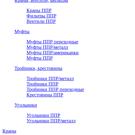
Краны, вентили, фильтры
Краны ППР
Фильтры ППР
Вентили ППР
Муфты
Муфты ППР переходные
Муфты ППР/металл
Муфты ППР/американки
Муфты ППР
Тройники, крестовины
Тройники ППР/металл
Тройники ППР
Тройники ППР переходные
Крестовины ППР
Угольники
Угольники ППР
Угольники ППР/металл
Краны