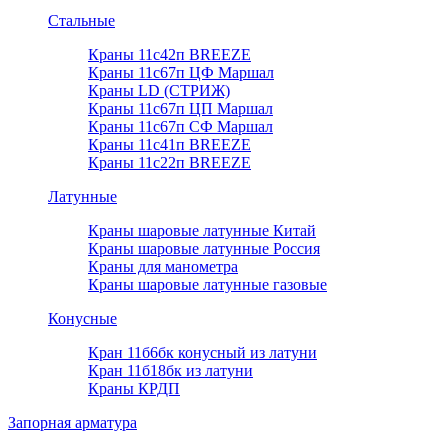
Стальные
Краны 11с42п BREEZE
Краны 11с67п ЦФ Маршал
Краны LD (СТРИЖ)
Краны 11с67п ЦП Маршал
Краны 11с67п СФ Маршал
Краны 11с41п BREEZE
Краны 11с22п BREEZE
Латунные
Краны шаровые латунные Китай
Краны шаровые латунные Россия
Краны для манометра
Краны шаровые латунные газовые
Конусные
Кран 11б6бк конусный из латуни
Кран 11б18бк из латуни
Краны КРДП
Запорная арматура