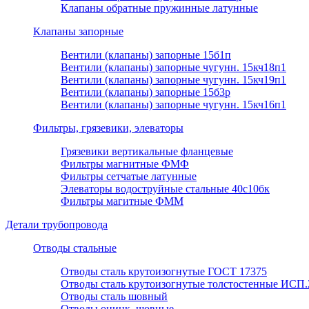
Клапаны обратные пружинные латунные
Клапаны запорные
Вентили (клапаны) запорные 15б1п
Вентили (клапаны) запорные чугунн. 15кч18п1
Вентили (клапаны) запорные чугунн. 15кч19п1
Вентили (клапаны) запорные 15б3р
Вентили (клапаны) запорные чугунн. 15кч16п1
Фильтры, грязевики, элеваторы
Грязевики вертикальные фланцевые
Фильтры магнитные ФМФ
Фильтры сетчатые латунные
Элеваторы водоструйные стальные 40с10бк
Фильтры магитные ФММ
Детали трубопровода
Отводы стальные
Отводы сталь крутоизогнутые ГОСТ 17375
Отводы сталь крутоизогнутые толстостенные ИСП.
Отводы сталь шовный
Отводы оцинк. шовные