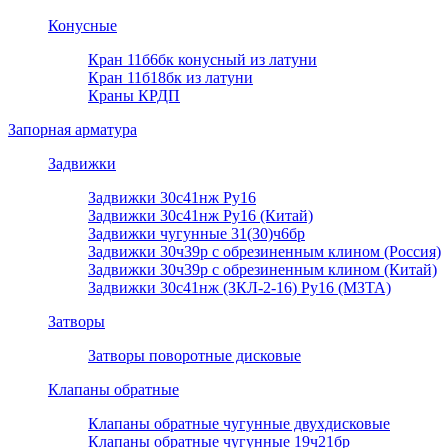
Конусные
Кран 11б6бк конусный из латуни
Кран 11б18бк из латуни
Краны КРДП
Запорная арматура
Задвижки
Задвижки 30с41нж Ру16
Задвижки 30с41нж Ру16 (Китай)
Задвижки чугунные 31(30)ч6бр
Задвижки 30ч39р с обрезиненным клином (Россия)
Задвижки 30ч39р с обрезиненным клином (Китай)
Задвижки 30с41нж (ЗКЛ-2-16) Ру16 (МЗТА)
Затворы
Затворы поворотные дисковые
Клапаны обратные
Клапаны обратные чугунные двухдисковые
Клапаны обратные чугунные 19ч21бр