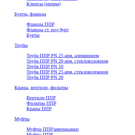
Клипсы (опоры)
Бурты, фланцы
Фланцы ППР
Фланцы ст. под бурт
Бурты
Трубы
Труба ППР PN 25 арм. алюминием
Труба ППР PN 20 арм. стекловолокном
Труба ППР PN 10
Труба ППР PN 25 арм. стекловолокном
Труба ППР PN 20
Краны, вентили, фильтры
Вентили ППР
Фильтры ППР
Краны ППР
Муфты
Муфты ППР/американки
Муфты ППР