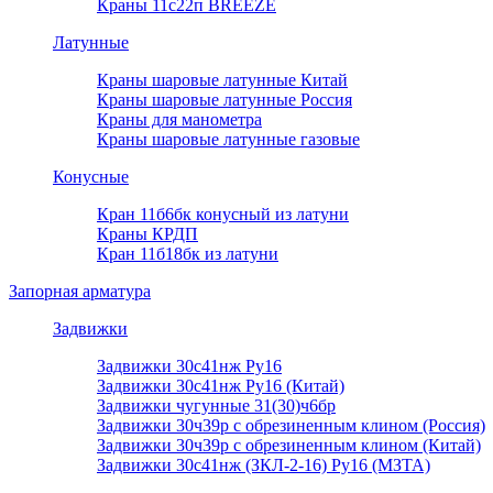
Краны 11с22п BREEZE
Латунные
Краны шаровые латунные Китай
Краны шаровые латунные Россия
Краны для манометра
Краны шаровые латунные газовые
Конусные
Кран 11б6бк конусный из латуни
Краны КРДП
Кран 11б18бк из латуни
Запорная арматура
Задвижки
Задвижки 30с41нж Ру16
Задвижки 30с41нж Ру16 (Китай)
Задвижки чугунные 31(30)ч6бр
Задвижки 30ч39р с обрезиненным клином (Россия)
Задвижки 30ч39р с обрезиненным клином (Китай)
Задвижки 30с41нж (ЗКЛ-2-16) Ру16 (МЗТА)