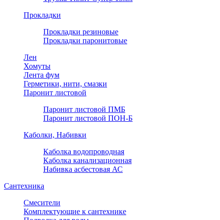
Прокладки
Прокладки резиновые
Прокладки паронитовые
Лен
Хомуты
Лента фум
Герметики, нити, смазки
Паронит листовой
Паронит листовой ПМБ
Паронит листовой ПОН-Б
Каболки, Набивки
Каболка водопроводная
Каболка канализационная
Набивка асбестовая АС
Сантехника
Смесители
Комплектующие к сантехнике