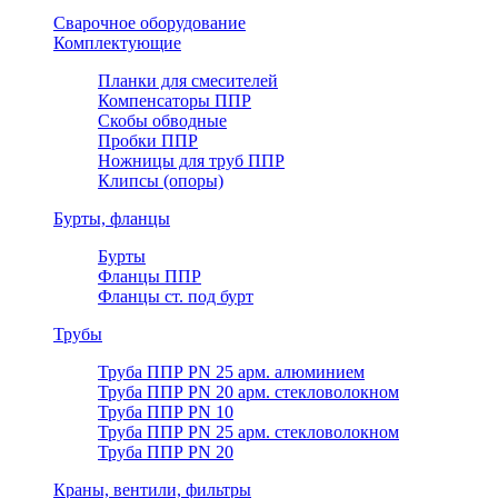
Сварочное оборудование
Комплектующие
Планки для смесителей
Компенсаторы ППР
Скобы обводные
Пробки ППР
Ножницы для труб ППР
Клипсы (опоры)
Бурты, фланцы
Бурты
Фланцы ППР
Фланцы ст. под бурт
Трубы
Труба ППР PN 25 арм. алюминием
Труба ППР PN 20 арм. стекловолокном
Труба ППР PN 10
Труба ППР PN 25 арм. стекловолокном
Труба ППР PN 20
Краны, вентили, фильтры