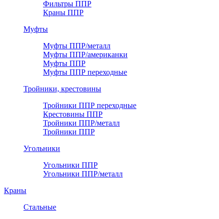
Фильтры ППР
Краны ППР
Муфты
Муфты ППР/металл
Муфты ППР/американки
Муфты ППР
Муфты ППР переходные
Тройники, крестовины
Тройники ППР переходные
Крестовины ППР
Тройники ППР/металл
Тройники ППР
Угольники
Угольники ППР
Угольники ППР/металл
Краны
Стальные