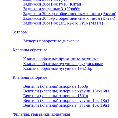
Задвижки 30с41нж Ру16 (Китай)
Задвижки чугунные 31(30)ч6бр
Задвижки 30ч39р с обрезиненным клином (Россия)
Задвижки 30ч39р с обрезиненным клином (Китай)
Задвижки 30с41нж (ЗКЛ-2-16) Ру16 (МЗТА)
Затворы
Затворы поворотные дисковые
Клапаны обратные
Клапаны обратные пружинные латунные
Клапаны обратные чугунные двухдисковые
Клапаны обратные чугунные 19ч21бр
Клапаны запорные
Вентили (клапаны) запорные 15б3р
Вентили (клапаны) запорные чугунн. 15кч16п1
Вентили (клапаны) запорные 15б1п
Вентили (клапаны) запорные чугунн. 15кч18п1
Вентили (клапаны) запорные чугунн. 15кч19п1
Фильтры, грязевики, элеваторы