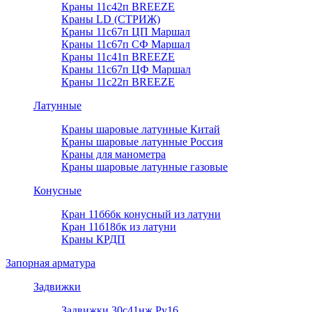
Краны 11с42п BREEZE
Краны LD (СТРИЖ)
Краны 11с67п ЦП Маршал
Краны 11с67п СФ Маршал
Краны 11с41п BREEZE
Краны 11с67п ЦФ Маршал
Краны 11с22п BREEZE
Латунные
Краны шаровые латунные Китай
Краны шаровые латунные Россия
Краны для манометра
Краны шаровые латунные газовые
Конусные
Кран 11б6бк конусный из латуни
Кран 11б18бк из латуни
Краны КРДП
Запорная арматура
Задвижки
Задвижки 30с41нж Ру16