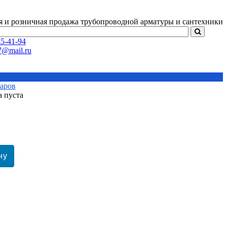
я и розничная продажа
трубопроводной арматуры и сантехники
5-41-94
варов
а пуста