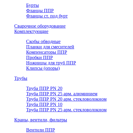
Бурты
Фланцы ППР
Фланцы ст. под бурт
Сварочное оборудование
Комплектующие
Скобы обводные
Планки для смесителей
Компенсаторы ППР
Пробки ППР
Ножницы для труб ППР
Клипсы (опоры)
Трубы
Труба ППР PN 20
Труба ППР PN 25 арм. алюминием
Труба ППР PN 20 арм. стекловолокном
Труба ППР PN 10
Труба ППР PN 25 арм. стекловолокном
Краны, вентили, фильтры
Вентили ППР