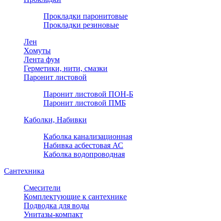
Прокладки паронитовые
Прокладки резиновые
Лен
Хомуты
Лента фум
Герметики, нити, смазки
Паронит листовой
Паронит листовой ПОН-Б
Паронит листовой ПМБ
Каболки, Набивки
Каболка канализационная
Набивка асбестовая АС
Каболка водопроводная
Сантехника
Смесители
Комплектующие к сантехнике
Подводка для воды
Унитазы-компакт