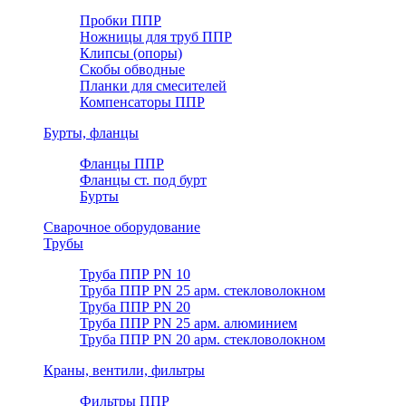
Пробки ППР
Ножницы для труб ППР
Клипсы (опоры)
Скобы обводные
Планки для смесителей
Компенсаторы ППР
Бурты, фланцы
Фланцы ППР
Фланцы ст. под бурт
Бурты
Сварочное оборудование
Трубы
Труба ППР PN 10
Труба ППР PN 25 арм. стекловолокном
Труба ППР PN 20
Труба ППР PN 25 арм. алюминием
Труба ППР PN 20 арм. стекловолокном
Краны, вентили, фильтры
Фильтры ППР