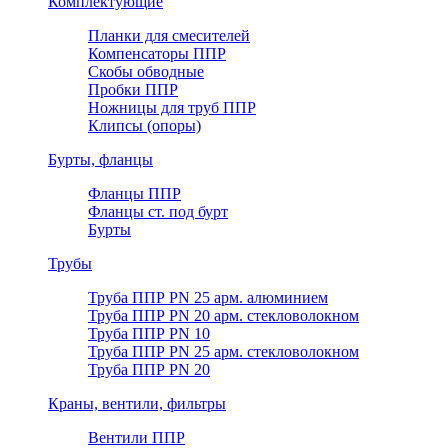
Комплектующие
Планки для смесителей
Компенсаторы ППР
Скобы обводные
Пробки ППР
Ножницы для труб ППР
Клипсы (опоры)
Бурты, фланцы
Фланцы ППР
Фланцы ст. под бурт
Бурты
Трубы
Труба ППР PN 25 арм. алюминием
Труба ППР PN 20 арм. стекловолокном
Труба ППР PN 10
Труба ППР PN 25 арм. стекловолокном
Труба ППР PN 20
Краны, вентили, фильтры
Вентили ППР