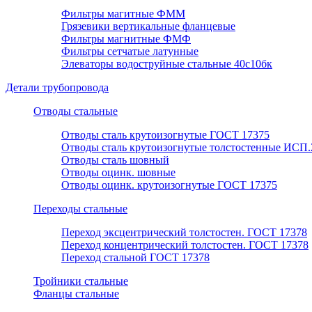
Фильтры магитные ФММ
Грязевики вертикальные фланцевые
Фильтры магнитные ФМФ
Фильтры сетчатые латунные
Элеваторы водоструйные стальные 40с10бк
Детали трубопровода
Отводы стальные
Отводы сталь крутоизогнутые ГОСТ 17375
Отводы сталь крутоизогнутые толстостенные ИСП.
Отводы сталь шовный
Отводы оцинк. шовные
Отводы оцинк. крутоизогнутые ГОСТ 17375
Переходы стальные
Переход эксцентрический толстостен. ГОСТ 17378
Переход концентрический толстостен. ГОСТ 17378
Переход стальной ГОСТ 17378
Тройники стальные
Фланцы стальные