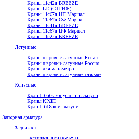
Краны 11с42п BREEZE
Краны LD (СТРИЖ)
Краны 11с67п ЦП Маршал
Краны 11с67п СФ Маршал
Краны 11с41п BREEZE
Краны 11с67п ЦФ Маршал
Краны 11с22п BREEZE
Латунные
Краны шаровые латунные Китай
Краны шаровые латунные Россия
Краны для манометра
Краны шаровые латунные газовые
Конусные
Кран 11б6бк конусный из латуни
Краны КРДП
Кран 11б18бк из латуни
Запорная арматура
Задвижки
Задвижки 30с41нж Ру16