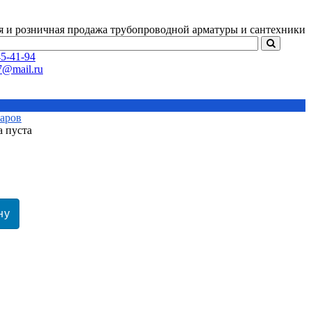
я и розничная продажа
трубопроводной арматуры и сантехники
5-41-94
варов
а пуста