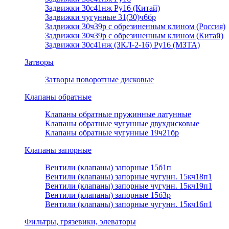
Задвижки 30с41нж Ру16 (Китай)
Задвижки чугунные 31(30)ч6бр
Задвижки 30ч39р с обрезиненным клином (Россия)
Задвижки 30ч39р с обрезиненным клином (Китай)
Задвижки 30с41нж (ЗКЛ-2-16) Ру16 (МЗТА)
Затворы
Затворы поворотные дисковые
Клапаны обратные
Клапаны обратные пружинные латунные
Клапаны обратные чугунные двухдисковые
Клапаны обратные чугунные 19ч21бр
Клапаны запорные
Вентили (клапаны) запорные 15б1п
Вентили (клапаны) запорные чугунн. 15кч18п1
Вентили (клапаны) запорные чугунн. 15кч19п1
Вентили (клапаны) запорные 15б3р
Вентили (клапаны) запорные чугунн. 15кч16п1
Фильтры, грязевики, элеваторы