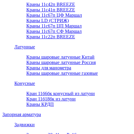
Краны 11с42п BREEZE
Краны 11с41п BREEZE
Краны 11с67п ЦФ Маршал
Краны LD (СТРИЖ)
Краны 11с67п ЦП Маршал
Краны 11с67п СФ Маршал
Краны 11с22п BREEZE
Латунные
Краны шаровые латунные Китай
Краны шаровые латунные Россия
Краны для манометра
Краны шаровые латунные газовые
Конусные
Кран 11б6бк конусный из латуни
Кран 11б18бк из латуни
Краны КРДП
Запорная арматура
Задвижки