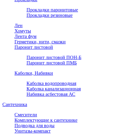
Прокладки паронитовые
Прокладки резиновые
Лен
Хомуты
Лента фум
Герметики, нити, смазки
Паронит листовой
Паронит листовой ПОН-Б
Паронит листовой ПМБ
Каболки, Набивки
Каболка водопроводная
Каболка канализационная
Набивка асбестовая АС
Сантехника
Смесители
Комплектующие к сантехнике
Подводка для воды
Унитазы-компакт