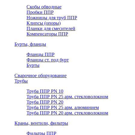
Скобы обводные
Пробки ППР
Ножницы для труб ППР
Клипсы (опоры)
Планки для смесителей
Компенсаторы ППР
Бурты, фланцы
Фланцы ППР
Фланцы ст. под бурт
Бурты
Сварочное оборудование
Трубы
Труба ППР PN 10
Труба ППР PN 25 арм. стекловолокном
Труба ППР PN 20
Труба ППР PN 25 арм. алюминием
Труба ППР PN 20 арм. стекловолокном
Краны, вентили, фильтры
Фильтры ППР