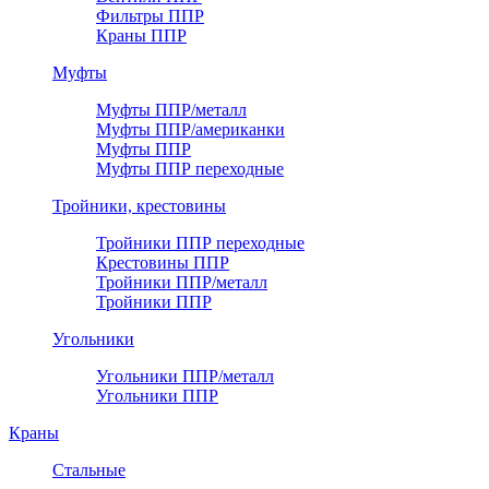
Фильтры ППР
Краны ППР
Муфты
Муфты ППР/металл
Муфты ППР/американки
Муфты ППР
Муфты ППР переходные
Тройники, крестовины
Тройники ППР переходные
Крестовины ППР
Тройники ППР/металл
Тройники ППР
Угольники
Угольники ППР/металл
Угольники ППР
Краны
Стальные