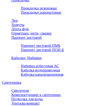
Прокладки
Прокладки резиновые
Прокладки паронитовые
Лен
Хомуты
Лента фум
Герметики, нити, смазки
Паронит листовой
Паронит листовой ПМБ
Паронит листовой ПОН-Б
Каболки, Набивки
Набивка асбестовая АС
Каболка водопроводная
Каболка канализационная
Сантехника
Смесители
Комплектующие к сантехнике
Подводка для воды
Унитазы-компакт