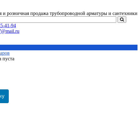
я и розничная продажа
трубопроводной арматуры и сантехники
5-41-94
варов
а пуста