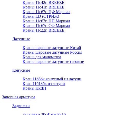
Краны 11с42п BREEZE
Краны 11с41п BREEZE
Краны 11с67п ЦФ Маршал
Краны LD (СТРИЖ)
Краны 11с67п ЦП Маршал
Краны 11с67п СФ Маршал
Краны 11с22п BREEZE
Латунные
Краны шаровые латунные Китай
Краны шаровые латунные Россия
Краны для манометра
Краны шаровые латунные газовые
Конусные
Кран 11б6бк конусный из латуни
Кран 11б18бк из латуни
Краны КРДП
Запорная арматура
Задвижки
Задвижки 30с41нж Ру16