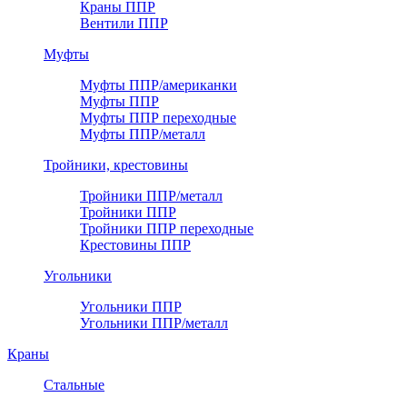
Краны ППР
Вентили ППР
Муфты
Муфты ППР/американки
Муфты ППР
Муфты ППР переходные
Муфты ППР/металл
Тройники, крестовины
Тройники ППР/металл
Тройники ППР
Тройники ППР переходные
Крестовины ППР
Угольники
Угольники ППР
Угольники ППР/металл
Краны
Стальные