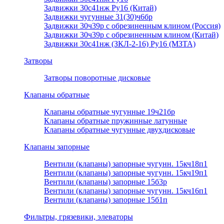
Задвижки 30с41нж Ру16 (Китай)
Задвижки чугунные 31(30)ч6бр
Задвижки 30ч39р с обрезиненным клином (Россия)
Задвижки 30ч39р с обрезиненным клином (Китай)
Задвижки 30с41нж (ЗКЛ-2-16) Ру16 (МЗТА)
Затворы
Затворы поворотные дисковые
Клапаны обратные
Клапаны обратные чугунные 19ч21бр
Клапаны обратные пружинные латунные
Клапаны обратные чугунные двухдисковые
Клапаны запорные
Вентили (клапаны) запорные чугунн. 15кч18п1
Вентили (клапаны) запорные чугунн. 15кч19п1
Вентили (клапаны) запорные 15б3р
Вентили (клапаны) запорные чугунн. 15кч16п1
Вентили (клапаны) запорные 15б1п
Фильтры, грязевики, элеваторы