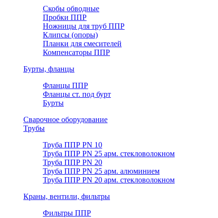
Скобы обводные
Пробки ППР
Ножницы для труб ППР
Клипсы (опоры)
Планки для смесителей
Компенсаторы ППР
Бурты, фланцы
Фланцы ППР
Фланцы ст. под бурт
Бурты
Сварочное оборудование
Трубы
Труба ППР PN 10
Труба ППР PN 25 арм. стекловолокном
Труба ППР PN 20
Труба ППР PN 25 арм. алюминием
Труба ППР PN 20 арм. стекловолокном
Краны, вентили, фильтры
Фильтры ППР