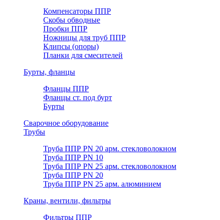
Компенсаторы ППР
Скобы обводные
Пробки ППР
Ножницы для труб ППР
Клипсы (опоры)
Планки для смесителей
Бурты, фланцы
Фланцы ППР
Фланцы ст. под бурт
Бурты
Сварочное оборудование
Трубы
Труба ППР PN 20 арм. стекловолокном
Труба ППР PN 10
Труба ППР PN 25 арм. стекловолокном
Труба ППР PN 20
Труба ППР PN 25 арм. алюминием
Краны, вентили, фильтры
Фильтры ППР