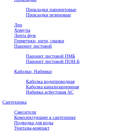
Прокладки паронитовые
Прокладки резиновые
Лен
Хомуты
Лента фум
Герметики, нити, смазки
Паронит листовой
Паронит листовой ПМБ
Паронит листовой ПОН-Б
Каболки, Набивки
Каболка водопроводная
Каболка канализационная
Набивка асбестовая АС
Сантехника
Смесители
Комплектующие к сантехнике
Подводка для воды
Унитазы-компакт