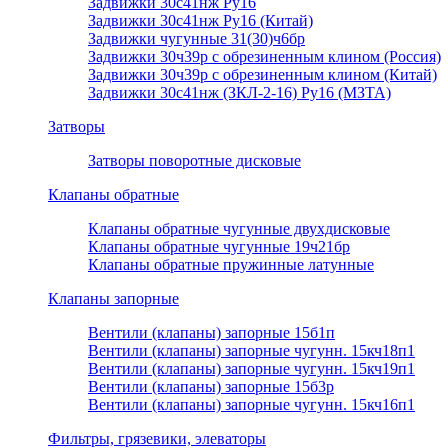
Задвижки 30с41нж Ру16
Задвижки 30с41нж Ру16 (Китай)
Задвижки чугунные 31(30)ч6бр
Задвижки 30ч39р с обрезиненным клином (Россия)
Задвижки 30ч39р с обрезиненным клином (Китай)
Задвижки 30с41нж (ЗКЛ-2-16) Ру16 (МЗТА)
Затворы
Затворы поворотные дисковые
Клапаны обратные
Клапаны обратные чугунные двухдисковые
Клапаны обратные чугунные 19ч21бр
Клапаны обратные пружинные латунные
Клапаны запорные
Вентили (клапаны) запорные 15б1п
Вентили (клапаны) запорные чугунн. 15кч18п1
Вентили (клапаны) запорные чугунн. 15кч19п1
Вентили (клапаны) запорные 15б3р
Вентили (клапаны) запорные чугунн. 15кч16п1
Фильтры, грязевики, элеваторы